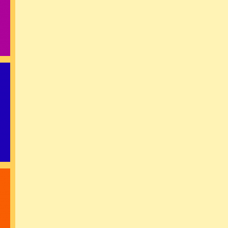
« مردان جوا
برای
برای پرو
فران
بیقرار توام و
مثل عکس رخ م
بی تو هر لحضه