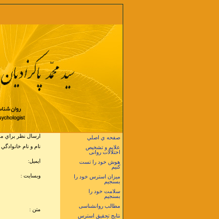
ارسال نظر براي مقاله ي اختلا
صفحه ي اصلي
نام و نام خانوادگي 
علایم و تشخیص
اختلالات روانی
ايميل:
هوش خود را تست
کنیم
وبسايت :
میزان استرس خود را
بسنجیم
سلامت خود را
بسنجیم
مطالب روانشناسی
متن :
نتایج تحقیق استرس