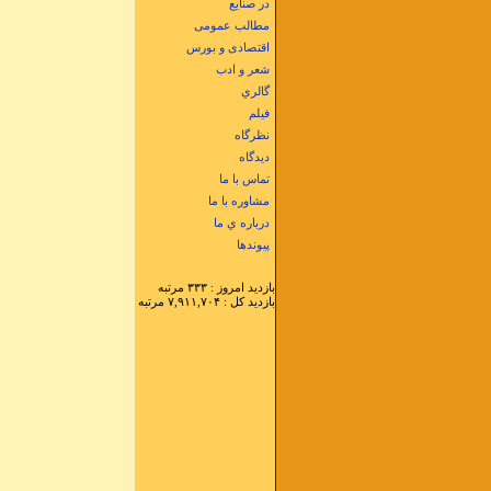
در صنایع
مطالب عمومی
اقتصادی و بورس
شعر و ادب
گالري
فيلم
نظرگاه
دیدگاه
تماس با ما
مشاوره با ما
درباره ي ما
پيوندها
بازديد امروز : ۳۳۳ مرتبه
بازديد کل : ۷,۹۱۱,۷۰۴ مرتبه