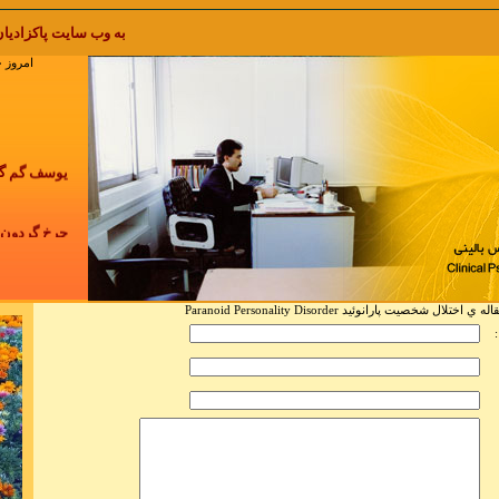
به وب سایت پاکزادیان خوش آمدید welcome to pakzadian.com نقل مطلب با 
امروز جمعه 16 مرداد 1405 ,
یوسف گم گشته 
چرخ گردون گر
ل شخصیت پارانوئید Paranoid Personality Disorder
:
هیچ زخمی در آ
نکند