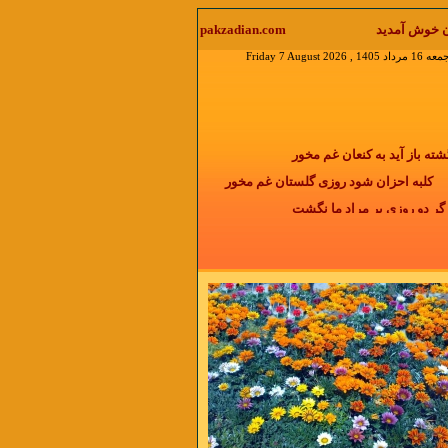
ذکر منابع آزاد است جواب ایمیل را در منوی دیدگاه بخوانید
 Friday 7 August 2026
باز آید به کنعان غم مخور
کلبه احزان شود روزی گلستان غم مخور
 دو روزی بر مراد ما نگشت
دائما یکسان نباشد حال دوران غم مخور
دمی نیست که با گذشت زمان التیام پیدا