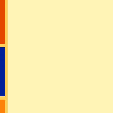
ایده و فکر 
استق
بحران یع
در برخورد با 
زمان به