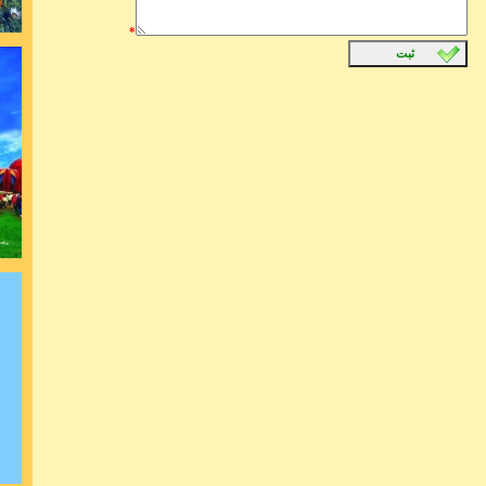
شکست خ
است
*
ثبت
جهان بشریت 
در ذهن نیاف
ای عادت چشم