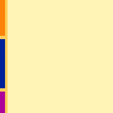
رسید مژده که 
در مشورت هم
سینه از آتش د
تنم از واسطه
دور اندیشی