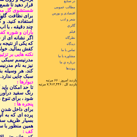
در صنایع
قرار دهید تا شم
مطالب عمومی
شستشوی گل مص
اقتصادی و بورس
برای نظافت گلها
شعر و ادب
استفاده کنید. و
گالري
چند دقیقه ، با ا
باران و شوره کف
فيلم
اگر نشانه ای از
نظرگاه
که یکی از نتیجه
دیدگاه
کفش بمالید. خواه
تماس با ما
نکته هایی بر تزئ
مشاوره با ما
مدرنیسم سبکی است
درباره ي ما
نیز به نام مدرن
پيوندها
کند. هر وسیله بن
سبک جایی ندارد.
بازديد امروز : ۶۶ مرتبه
دیوارها :
بازديد کل : ۷,۹۱۲,۴۴۶ مرتبه
تا حد امکان باید
رنگ سفید درآوری
شود ، برای تنوع م
پنجره ها :
برای داخل شدن حدا
پرده ای که به آ
بسیار ظریف سفی
همین منظور با سف
کف :
کف خانه حتی الام