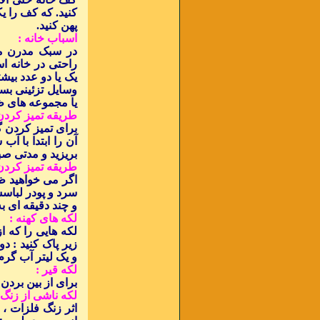
کنید. که کف را ی
پهن کنید.
اسباب خانه :
در سبک مدرن مبل
راحتی در خانه است
یک یا دو عدد بیش
وسایل تزئینی بسی
یا مجموعه های ظ
طریقه تمیز کردن 
برای تمیز کردن گ
آن را ابتدا با 
بریزید و مدتی صبر
طریقه تمیز کرد
اگر می خواهید ظر
سرد و پودر لباسش
و چند دقیقه ای ب
لکه های کهنه :
لکه هایی را که ا
زیر پاک کنید : 
و یک لیتر آب گرم 
لکه قیر :
برای از بین بردن 
لکه ناشی از زنگ 
اثر زنگ فلزات ،