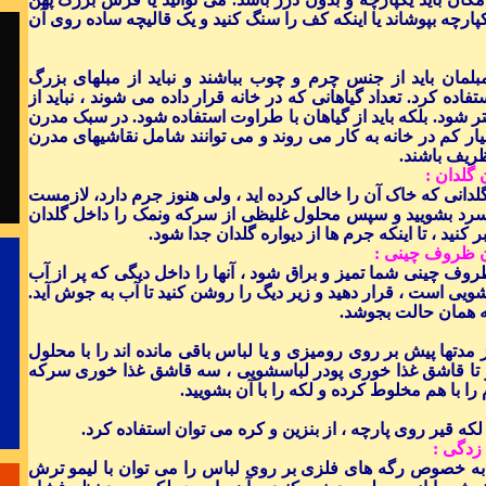
آفت خلاقیت
کپارچه بپوشاند یا اینکه کف را سنگ کنید و یک قالیچه ساده روی آن
برای موفق 
.
مان باید از جنس چرم و چوب بباشند و نباید از مبلهای بزرگ
فاده کرد. تعداد گیاهانی که در خانه قرار داده می شوند ، نباید از
تر شود. بلکه باید از گیاهان با طراوت استفاده شود. در سبک مدرن
ار کم در خانه به کار می روند و می توانند شامل نقاشیهای مدرن
ریف باشند.
گلدان :
برای حل مشکلا
لدانی که خاک آن را خالی کرده اید ، ولی هنوز جرم دارد، لازمست
:
آب سرد بشویید و سپس محلول غلیظی از سرکه ونمک را داخل گلدان
دانائی مان 
 کنید ، تا اینکه جرم ها از دیواره گلدان جدا شود.
ن ظروف چینی :
وف چینی شما تمیز و براق شود ، آنها را داخل دیگی که پر از آب
ویی است ، قرار دهید و زیر دیگ را روشن کنید تا آب به جوش آید.
ه همان حالت بجوشد.
دست از طلب ند
ز مدتها پیش بر روی رومیزی و یا لباس باقی مانده اند را با محلول
دو تا قاشق غذا خوری پودر لباسشویی ، سه قاشق غذا خوری سرکه
را با هم مخلوط کرده و لکه را با آن بشویید.
لکه قیر روی پارچه ، از بنزین و کره می توان استفاده کرد.
زدگی :
 به خصوص رگه های فلزی بر روی لباس را می توان با لیمو ترش