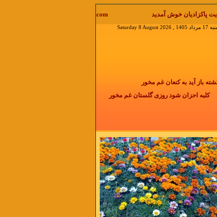
welcome to  نقل مطلب با ذکر منابع آزاد است جواب ایمیل را در منوی دیدگاه بخوانید
Saturday 8 Augus
باز آید به کنعان غم مخور
کلبه احزان شود روزی گلستان غم مخور
 دو روزی بر مراد ما نگشت
دائما یکسان نباشد حال دوران غم مخور
دمی نیست که با گذشت زمان التیام پیدا