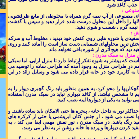
ع جذب کاغذ شود
شکست خ
نوعی :
است
ی مصنوعی از آب نیمه گرم همراه با مخلوطی از مایع ظرفشویی
 گلها را داخل این محلول درست شده قرار دهید و سپس با گذشت
ب نیمه گرم ، شست و شوی دهید.
ش :
 سفیدی یا شوره هایی روی کفش خود دیدید ، مخلوط آب و سرکه
 بخش ترین محلولهای شیمیایی دست ساز است را آماده کنید و روی
ید دید که هیچ اثری از شوره باقی نخواهد ماند
جهان بشریت 
ین منزل به سبک مدرن :
 که بیشتر به شیوه تفکر ارتباط دارد تا منزل ارایی. اما سبکی
یسم در طراحی منزل به وجود آمده که طراحی ساده را توصیه می
ا به کاربرد خود در خانه قرار داده می شود و وسایل زائد در این
 گچکاریها را محو کرد. به همین منظور باید رنگ گچبری دیوار را به
م تا مشخص نباشد. از کاغذ دیواری نباید در سبک مدرن استفاده
در ذهن نیاف
ی توانید به یکی از دیوارها اینه نصب کنید.
ای عادت چشم
کثر نور به داخل خانه ، پنجره ها حتی الامکان باید ساده باشند. و
نها نصب می شود ، از جنس کتان ابریشمی یا حتی از کرکره های
د رنگ باشد. در سبک مدرن ، نور نقش مهمی ایفا می کند ، به
ید کردن دیوارها و پرده ها خانه روشن تر به نظر می رسد.
کان باید یکپارچه و بدون درز باشد. می توانید یا فرش بزرگ پهن