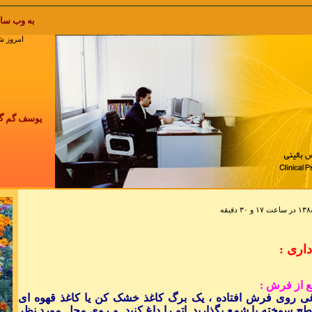
به وب سایت پاکزادیان خوش آمدید pakzadian.com
امروز شنبه 17 مرداد 1405 , t 2026
یوسف گم گشته 
چرخ گردون گر
هیچ زخمی در آ
داری :
نکند
 از فرش :
غی روی فرش افتاده ، یک برگ کاغذ خشک کن یا کاغذ قهوه ای
ح سوخته یا شمع بگذارید. اتو را داغ کنید. و روی محل مورد نظر