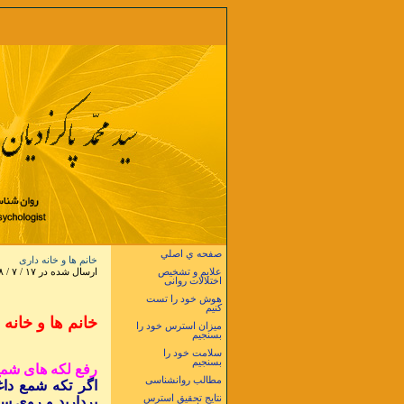
صفحه ي اصلي
خانم ها و خانه داری
علایم و تشخیص
ارسال شده در ۱۷ / ۷ / ۱۳۸۸ در ساعت ۱۷ و ۳۰ دقيقه
اختلالات روانی
هوش خود را تست
کنیم
خانم ها و خانه 
میزان استرس خود را
بسنجیم
سلامت خود را
بسنجیم
رفع لکه های شمع
مطالب روانشناسی
اگر تکه شمع دا
نتایج تحقیق استرس
بردارید و روی سط