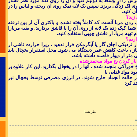
 ترش را از وسط به دونیم کنید و آن را روی لکه مورد نظر فشار
وی لک زدگی بریزد. سپس یک لایه نمک روی آن ریخته و لباس را در
ن کنید.
ایده و فکر 
 زند؟
استق
 زدن مربا آنست که کاملاً پخته نشده و باکتری آن از بین نرفته
ما کپک زده یک لایه از روی آن را با قاشق بردارید. و بقیه مربارا
ام تهیه مربا، از قاشق چوبی استفاده کنید.
اریم؟
 نزدیکی اجاق گاز یا آبگرمکن قرار ندهید ، زیرا حرارت ناشی از
از ، باعث کاهش عمر دستگاه می شود. محل استقرار یخچال باید
باز کردن یخ مواد منجمد شده
بحران یع
خوراکی منجمد شده ، آنها را در یخچال بگذارید. این کار علاوه بر
د مواد غذایی با
حالت انجماد خارج شوند، در انرژی مصرفی توسط یخچال نیز
د کرد
در برخورد با 
زمان به
نظر شما...
ي
ست