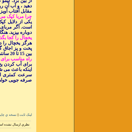
از بین برد. لیمو
دهید ، و آب آن ر
مقابل آفتاب آویزا
چرا مربا کپک می
یکی از دلایل کپک
است. اگر مربای ش
دوباره بپزید. هنگ
یخچال را کجا بگذ
هرگز یخچال را در
پخت و پز اجاق گ
بین 15 تا 20 سانتی متر از دیوار فاصله داشته باشد.
راه مناسب برای 
برای آب کردن یخ 
اینکه باعث می شو
سرعت کمتری از 
صرفه جویی خواه
لينک ثابت
||
نسخه ي چاپ
نظري ارسال نشده ا