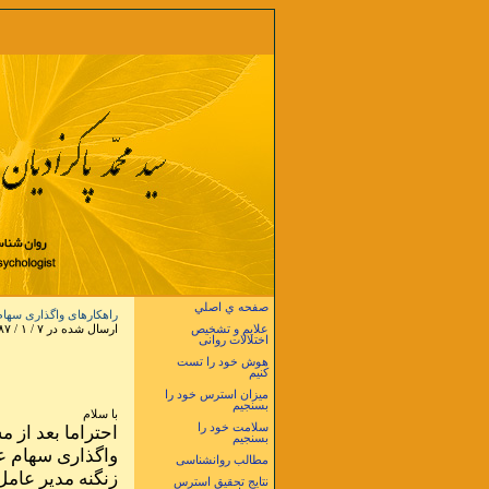
صفحه ي اصلي
راهکارهای واگذاری سها
علایم و تشخیص
ارسال شده در ۷ / ۱ / ۱۳۸۷ در ساعت ۱۱ و ۰۲ دقيقه
اختلالات روانی
هوش خود را تست
کنیم
میزان استرس خود را
بسنجیم
با سلام
سلامت خود را
بسنجیم
واگذاری سهام ع
مطالب روانشناسی
زنگنه مدیر عام
نتایج تحقیق استرس