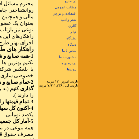
در صنایع
محترم مسائل اق
مطالب عمومی
روانشناختی جامع
اقتصادی و بورس
مالی و همچنین 
شعر و ادب
بعنوان یک عضو ک
گالري
نوعی نیز بازتاب
فيلم
راهکارهای این 
نظرگاه
اجرای بهتر طرح 
دیدگاه
راهکار های طر
تماس با ما
1-همه صنایع و شرکت های قابل واگذاری را لیست و مشخص نماییم
مشاوره با ما
نکنیم بهترین ها 
درباره ي ما
یا بلعکس شرکتها
پيوندها
خصوصی سازی به
2-تمام صنایع 
بازديد امروز : ۱۲ مرتبه
بازديد کل : ۷,۹۱۱,۲۳۸ مرتبه
گذاری کنیم
(نه ب
را دارند ).
3-تمام قیمتها را به سهام یکصد تومانی تبدیل نماییم
4-اکنون کل سهام قابل واگذاری تعیین شده است
یکصد تومانی .
5-آمار کل جمعیت بالای 18 سال را معین نماییم
همه بنوعی در بی
مصرف حقوق قانو