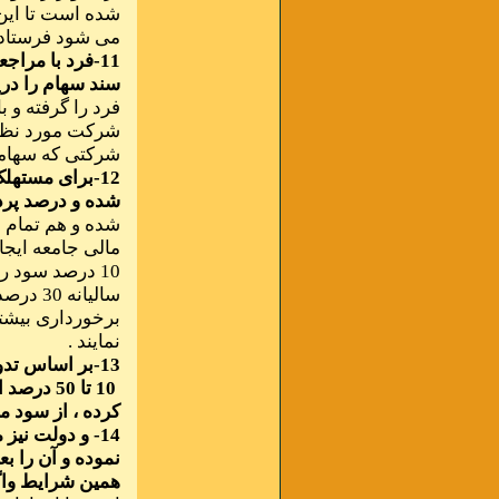
شده است تا این
می شود فرستاد
11-فرد با مرا
سند سهام را در
فرد را گرفته و ب
شرکت مورد نظر ا
شرکتی که سهامد
12-برای مسته
شده و درصد پرد
شده و هم تمام س
نمایند .
13-بر اساس ت
10 تا 50
کرده ، از سود م
14- و دولت نی
همین شرایط واگذ