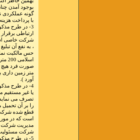
بهمین خاطر اکثر
بوجود آمدن چنا
گونه عملکردی ن
با پرداخت هزینه
3- در طرح مذکو
ارتباطی برقرار 
شرکت خاصی است 
، به نفع آن تبلی
حس مالکیت نمای
اسلا
متر زمین داری ب
آورد ).
4- در طرح مذک
یا غیر مستقیم م
تصرف می نماید و
را بر آن تحمیل 
قطع شده شرکت و
است که در مورد
مدیریت شرکت و
شرکت مسئولیت 
5- در طرح مذک