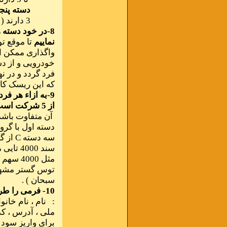
دسته پنج
3 دارند ( مثل ایران خودرو ، سایپا ).
8-در خود دسته ها نیز باید صنایع را از نظر نوع به گرو های
نماییم
تا موقع تو
واگذاری ممکن ا
خودرویی و از د
فرد گردد و در ن
که این ریسک کار
از 5 شرکت است
دسته اول با گرو
سه دسته
C
از گ
سبحان ) .
10- فرمی را طراحی میکنیم که در بر گیرنده مشخصات کامل فرد باشد
: نام ، نام خانو
ملی ، آدرس ، کد
برای واریز سود 