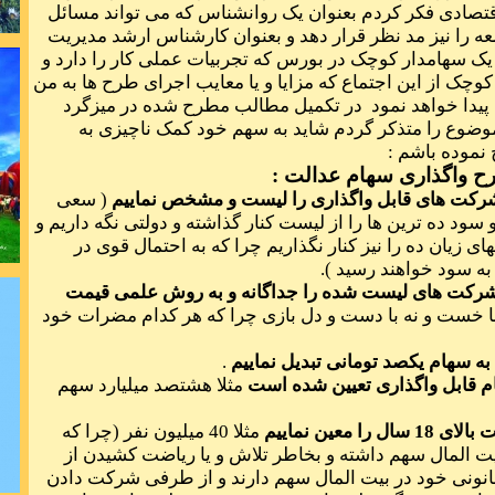
تصادی فکر کردم بعنوان یک روانشناس که می تواند مسائل
شکست خ
ه را نیز مد نظر قرار دهد و بعنوان کارشناس ارشد مدیریت
است
یک سهامدار کوچک در بورس که تجربیات عملی کار را دارد و
وچک از این اجتماع که مزایا و یا معایب اجرای طرح ها به من
 پیدا خواهد نمود در تکمیل مطالب مطرح شده در میزگرد
موضوع را متذکر گردم شاید به سهم خود کمک ناچیزی به
نموده باشم :
ح واگذاری سهام عدالت :
جهان بشریت 
( سعی
و سود ده ترین ها را از لیست کنار گذاشته و دولتی نگه داریم و
ی زیان ده را نیز کنار نگذاریم چرا که به احتمال قوی در
 سود خواهند رسید ).
و شرکت های لیست شده را جداگانه و به روش علمی قیمت
ا خست و نه با دست و دل بازی چرا که هر کدام مضرات خود
در ذهن نیاف
.
مثلا هشتصد میلیارد سهم
ای عادت چشم
مثلا 40 میلیون نفر (چرا که
ت المال سهم داشته و بخاطر تلاش و یا ریاضت کشیدن از
نی خود در بیت المال سهم دارند و از طرفی شرکت دادن