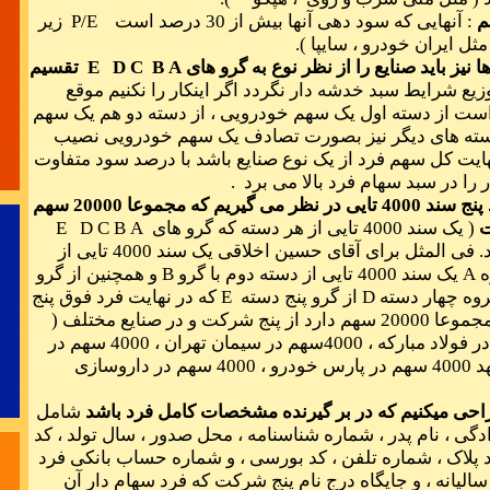
م
: آنهایی که سود دهی آنها بیش از 30 درصد است
P/E
زیر
ایده و فکر 
A
B
E D C
تقسیم
استق
زیع شرایط سبد خدشه دار نگردد اگر اینکار را نکنیم موقع
ست از دسته اول یک سهم خودرویی ، از دسته دو هم یک سهم
سته های دیگر نیز بصورت تصادف یک سهم خودرویی نصیب
هایت کل سهم فرد از یک نوع صنایع باشد با درصد سود متفاوت
 را در سبد سهام فرد بالا می برد .
9-به ازاء هر فرد پنج سند 4000 تایی در نظر می گیریم که مجموعا 20000 سهم
بحران یع
( یک سند 4000 تایی از هر دسته که گرو های
A
B
E D C
آن متفاوت باشد. فی المثل برای آقای حسین اخلاقی یک سند 4000 تایی از
ه
A
یک سند 4000 تایی از دسته دوم با گرو
B
و همچنین از گرو
روه چهار دسته
D
از گرو پنج دسته
E
که در نهایت فرد فوق پنج
سند 4000 تایی مجموعا 20000 سهم دارد از پنج شرکت و در صنایع مختلف (
مثل 4000 سهم در فولاد مبارکه ، 4000سهم در سیمان تهران ، 4000 سهم در
در برخورد با 
توس گستر مشهد 4000 سهم در پارس خودرو ، 4000 سهم در داروسازی
زمان به
شامل
ادگی ، نام پدر ، شماره شناسنامه ، محل صدور ، سال تولد ، کد
 پلاک ، شماره تلفن ، کد بورسی ، و شماره حساب بانکی فرد
سالیانه ، و جایگاه درج نام پنج شرکت که فرد سهام دار آن