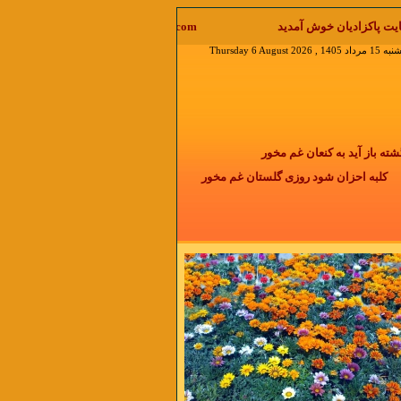
welcome  نقل مطلب با ذکر منابع آزاد است جواب ایمیل را در منوی دیدگاه بخوانید
Thursday 6 August 
باز آید به کنعان غم مخور
کلبه احزان شود روزی گلستان غم مخور
 دو روزی بر مراد ما نگشت
دائما یکسان نباشد حال دوران غم مخور
دمی نیست که با گذشت زمان التیام پیدا