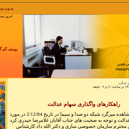
به وب سایت پاکزادیان خوش آمدید to pakzadian.com
امروز پنجشنبه 15 مرداد 1405 , 2026
یوسف گم گشته 
چرخ گردون گر
م عدالت
هیچ زخمی در آ
راهکارهای واگذاری سهام عدالت
نکند
احتراما بعد از مشاهده میزگرد شبکه دو صدا و سیما در تاریخ 2/12/84 در مورد
دالت و توجه به صحبت های جناب آقایان غلامرضا حیدری کرد
ل محترم سازمان خصوصی سازی و دکتر الله داد کارشناس