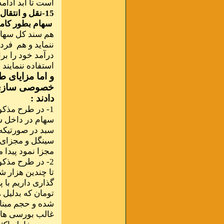
است تا ابد ادامه 
15-نقل و انتق
سهام بطور کام
هم سند کل سهام 
ننماید و هم فرد
درآمد خود را بر
استفاده ننمایند .
و اما مزایای 
خصوصی سازی د
دادند :
1- در طرح مذک
سهام در داخل سب
سبد در صورتیکه
سینگل و مجزای ا
مجزا نمود پیدا م
2- در طرح مذک
تا چندین هزار 
تومان که بدلیل 
شده و حجم مبنای
غالب بورسی های 