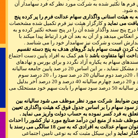
 فرم ها تکثیر شده به شرکت مورد نظر که فرد سهامدار آن
رسید مژده که 
ه شود.
جعه به هیئت استانی واگذاری سهام عدالت فرم را پر کرده پنج
یافت می نماید
و کارگزار هیئت نیز فرم تکمیل شده مشخصات
ا درج پنج سند واگذار شده آن را در پنج نسخه تکثیر کرده و به
نعکاس میدهد و از آن به بعد آن فرد ارتباط پیدا میکند با
ارش است و شرکت نیز سهامدار خود را می شناسد .
در مشورت هم
لک کردن قیمت سهام باید گروهای هدف به پنج دسته تقسیم
اخت آنها متفاوت باشد
تا هم کمک به افراد پایین دست اجتماع
ندهای سهام به یکباره آزاد نگردد و برای بورس و نهادهای
مالی جامعه ایجاد مشکل ننماید ، بر این اساس 20 در صد پایین جامعه سالیانه
10 درصد سود را ، 20درصد دوم سالیان 20 در صد سود را ، 20 درصد سوم
سینه از آتش د
سالیانه 30 درصد و 20 درصد چهارم سالیانه 40 درصد و 20 درصد آخر بدلیل
برخورداری بیشتر سالیانه 50 درصد سود سهام را بابت سهم خود مستحلک می
تنم از واسطه
دوین ضوابط شرکت مورد نظر موظف می شود سالیانه بین
 درصد از سود سهام را بر اساس جدول فوق که هیئت واگذاری تعیین
تعلق به فرد کسر نموده به حساب دولت واریز می نماید .
ز موظف شده از منبع این درآمد صنایع مورد نیاز کشور را احداث
نموده و آن را بعنوان سهام عدالت به افرادی که به سن 18 سالگی می رسند با
ار نماید
و این سیکل مثبت که به نوعی تامین اجتماعی
دور اندیشی