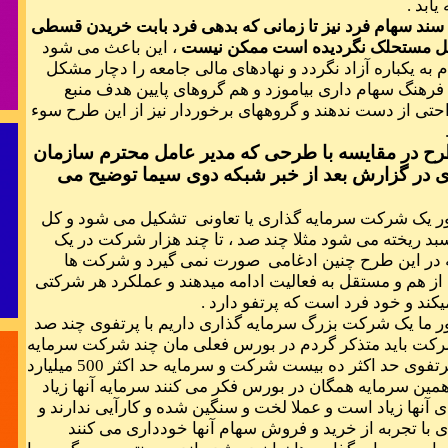
یابد .
ال سند سهام فرد نیز تا زمانی که بدهی فرد بابت خریدن قسطی
ل مستحلک نگردیده است ممکن نیست
، این باعث می شود
به یکباره آزاد نگردد و نهادهای مالی جامعه را دچار مشکل
 فرهنگ سهام داری بیاموزد و هم گروهای پایین هدف منبع
احتی از دست ندهند و گروههای برخوردار نیز از این طرح سوء
« مردان جوا
طرح در مقایسه با طرحی که مدیر عامل محترم سازمان
برای
ر گزارش بعد از خبر شبکه دوی سیما توضیح می
برای پرو
فران
ور یک شرکت سرمایه گذاری یا تعاونی تشکیل می شود و کل
د ریخته می شود مثلا چند صد ، تا چند هزار شرکت در یک
 در این طرح چنین ادغامی صورت نمی گیرد و شرکت ها
ز هم و مستقل به فعالیت ادامه میدهند و عملکرد هر شرکتی
یکند و خود فرد است که پرتفو دارد .
بیقرار توام و
ور ما یک شرکت بزرگ سرمایه گذاری داریم با پرتفوی چند صد
شرکت باید متذکر گردم در بورس فعلی مان چند شرکت سرمایه
گذاری داریم با پرتفوی حد اکثر ده بیست شرکت و سرمایه حد اکثر 500 میلیارد
مثل عکس رخ م
همین سرمایه همگان در بورس فکر می کنند سرمایه آنها زیاد
 آنها زیاد است و عملا لخت و سنگین شده و کارآیی ندارند و
بی تو هر لحضه
با تجربه از خرید و فروش سهام آنها خودداری می کنند