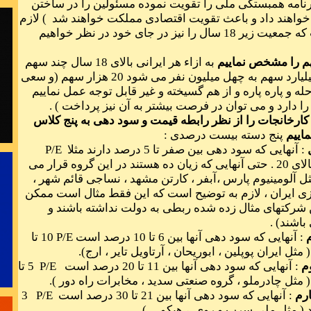
نامه همبستگی ملی را تقویت نموده مسئولین را در ساختن
آفت خلاقیت
 خواهند داد و باعث تقویت اقتصادی مملکت خواهند شد ) لازم
برای موفق 
به یادآوری است که جمعیت زیر 18 سال را نیز در جای خود در نظر خواهیم
.
به ازاء هر ایرانی بالای 18 سال چند سهم
؟ مثلا هشتصد میلیارد سهم به چهل میلیون نفر می شود 20 هزار سهم (و سعی
له و پاره پاره و از هم گسیخته و غیر قابل توجه عمل نماییم
 دارد و می توان در فرصت بیشتر به آن نیز پرداخت ) .
برای حل مشکلا
 کارخانجات را از نظر رابطه قیمت و سود دهی به پنج کلاس
:
اییم
پنج دسته بیست درصدی :
دانائی مان 
: آنهایی که سود دهی بین صفر تا 5 درصد دارند مثلا
P/E
منفی تا بالای 20 . حتی آنهایی که زیان ده هستند در این گروه قرار می
ثل آلومینیوم پارس ،آبفر ، کارتن مشهد ، نساجی قائم شهر ،
ی ایران ، لازم به توضیح است که این فقط مثال است ممکن
شرکتهای مثال زده شده ربطی به دولت نداشته باشند و
دست از طلب ند
اشند) .
: آنهایی که سود دهی آنها بین 6 تا 10 درصد است
P/E
10 تا
م
: آنهایی که سود دهی آنها بین 11 تا 20 درصد است
P/E
5 تا
رم
: آنهایی که سود دهی آنها بین 21 تا 30 درصد است
P/E
3