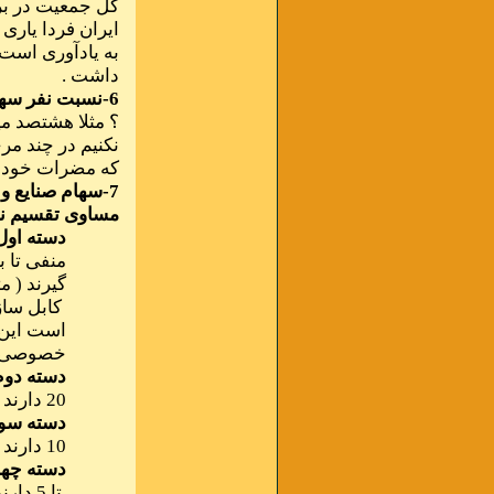
کل جمعیت در بر
ایران فردا یاری
داشت .
6-نسبت نفر سهم را مشخص نماییم
نکنیم در چند مرح
که مضرات خود را
7-سهام صنایع و
مساوی تقسیم نم
دسته اول
گیرند ( م
کابل ساز
است این 
خصوصی ب
دسته دوم
20 دارند ( مثل ایران پوپلین ، ابوریحان ، آرتاویل تایر ، ارج).
دسته سو
10 دارند ( مثل چادرملو ، گروه صنعتی سدید ، مخابرات راه دور ).
دسته چها
تا 5 دارند ( مثل ملی سرب و روی ، هپکو ).