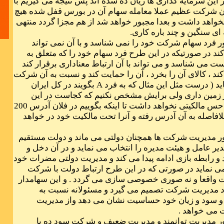
 این سرمایه گذاری ها زیان ده شده اند پس نتیجه می گیریم با
ن شرکت عظیم عملا معامله سهام آن در بورس قفل شده هیچ
خواهد داشت و بعدا مجبور خواهد شد از هم مجزا گردد منتهی
 ای سنگین و چند باره کاری.
ر فرد سهام شرکت خود را نمی شناسد و با آن نمی تواند
کند در صورتیکه در این طرح فرد سهام خود را که متعلق به
می شناسد و می تواند با آن ارتباط معناداری برقرار کند
زندگی سخت
غ کند ، کالای آن را بخرد ، آن را حمایت کند و نسبت به آن شرکت
د ( درست مثل این مثال که به فرد
A
بگویند در کل ایران
می 200 متر زمین داری ولی برایش مشخص نکنیم که کجاست در این
صورت فرد هیچ حس مالکیتی نخواهد داشت تا اینکه بگوییم در فلان آدرس 200
لافاصله به آن آدرس رفته و آنرا تحت مالکیت خود در خواهد
لیاقت الم
ور مدیریت شرکت ها همچنان دولتی می ماند و دولت مستقیم
نهراسیم
دیر عامل و هیئت مدیره را انتخاب می نماید و در آن دخل و
 رابطه بازی ادامه پیدا می کند و مدیریت دولتی مضرات خود
می نماید در صورتی که در این طرح ارتباط دولت با شرکت
اقعا و نه صوری خصوصی سازی می گردد . و این سهامدار
 مدیریت شرکت تصمیم می گیرد و مسئولانه نسبت به
 سود و زیان خود حساسیت نشان می دهد واز مدیریت
می خواهد .
ور مدیریت توانمند و مدیریت ضعیف و شرکت سود ده با
سه کلمه را 