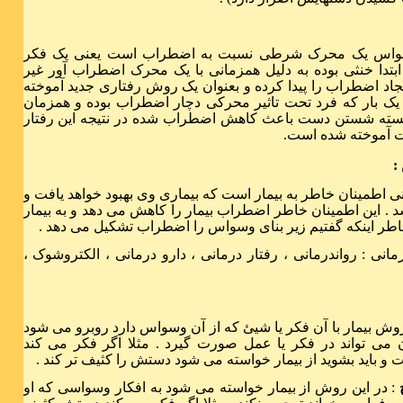
خندیدن ، 
 وسواس یک محرک شرطی نسبت به اضطراب است یعنی یک فکر
تدا خنثی بوده به دلیل همزمانی با یک محرک اضطراب آور غیر
جاد اضطراب را پیدا کرده و بعنوان یک روش رفتاری جدید آموخته
یک بار که فرد تحت تاثیر محرکی دچار اضطراب بوده و همزمان
ته شستن دست باعث کاهش اضطراب شده در نتیجه این رفتار
 آموخته شده است.
لایق تندیس ش
:
داریم
نی اطمینان خاطر به بیمار است که بیماری وی بهبود خواهد یافت و
. این اطمینان خاطر اضطراب بیمار را کاهش می دهد و به بیمار
اطر اینکه گفتیم زیر بنای وسواس را اضطراب تشکیل می دهد .
انی : رواندرمانی ، رفتار درمانی ، دارو درمانی ، الکتروشوک ،
غصه خوردن ب
روش بیمار با آن فکر یا شیئ که از آن وسواس دارد روبرو می شود
 می تواند در فکر یا عمل صورت گیرد . مثلا اگر فکر می کند
 باید بشوید از بیمار خواسته می شود دستش را کثیف تر کند .
: در این روش از بیمار خواسته می شود به افکار وسواسی که او