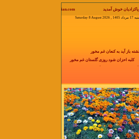
لب با ذکر منابع آزاد است جواب ایمیل را در منوی دیدگاه بخوانید
Saturday 8 Augus
باز آید به کنعان غم مخور
کلبه احزان شود روزی گلستان غم مخور
 دو روزی بر مراد ما نگشت
دائما یکسان نباشد حال دوران غم مخور
دمی نیست که با گذشت زمان التیام پیدا