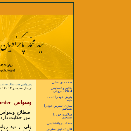
صفحه ي اصلي
وسواس Obsessive-Compulsive Disorder
علایم و تشخیص
ارسال شده در ۱۲ / ۱۲ / ۱۳۸۹ در ساعت ۷ و ۳۹ دقيقه
اختلالات روانی
هوش خود را تست
کنیم
وسواس
order
میزان استرس خود را
بسنجیم
اصطلاح وسواس در
سلامت خود را
امور حکایت دارد 
بسنجیم
مطالب روانشناسی
ولی از دید روان
نتایج تحقیق استرس