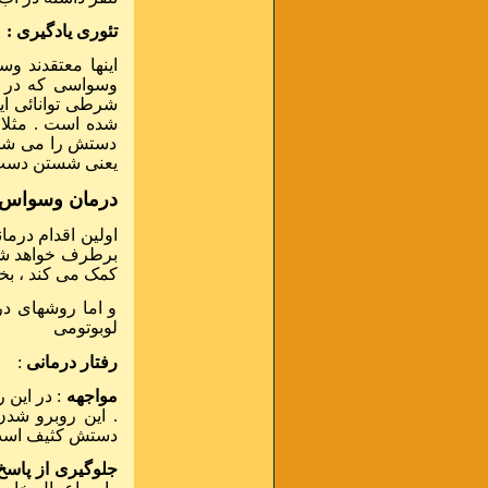
تئوری یادگیری :
اینها معتقدند
وسواسی که در اب
شرطی توانائی ای
شده است . مثلا 
دستش را می شس
یعنی شستن دست
درمان وسواس
اولین اقدام درما
برطرف خواهد شد 
کمک می کند ، بخ
و اما روشهای درم
لوبوتومی
رفتار درمانی
:
مواجهه
: در این 
. این روبرو شدن
دستش کثیف است و
جلوگیری از پاسخ