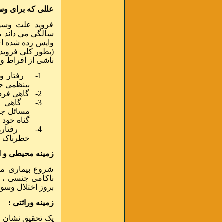
عللی که برای وس
فروید علت وسو
سالگی می داند 
واپس زده شده ا
(بطور کلی فروید 
ناشی از افراط و 
1-
رفتار و
بینظمی جه
2-
گاهی فرد
3-
گاهی ا
مسائل جن
گناه خود 
4-
رفتار
خطرناک تر
زمینه محیطی و 
شروع بیماری معم
ناکامی جنسی ، آ
بروز اختلال وسو
زمینه وراثتی :