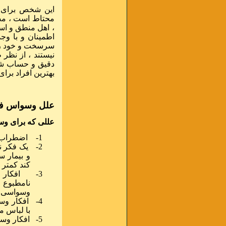
این شخص برای ک
محتاط است ، مص
، اهل منطق و اس
اطمینان و با وج
سرسخت و خود رای
نیستند ، از نظر 
دقیق و حساب شده
بهترین افراد برا
علل وسواس فک
عللی که برای وس
1-
اضطراب ن
2-
یک فکر ن
و بیمار س
کند کمتر
3-
افکار 
نامطبوع 
وسواسی س
4-
افکار وس
با لباس م
5-
افکار وس