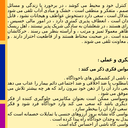
رسید مژده که 
نترل خود و محیط می کوشد ، در برخورد با زندگی و مسائل
مم ، متفکر و منطقی است ، خشک و مبادی آداب تلقی می شود
تدلال است ، سعی دارد دستخوش عواطف و هیجانات نشود ، قابل
دان است ، انعطاف پذیری کمتری دارد ، در امور مالی خسیس ،
 هستند ، در شغلشان به سادگی شریک پذیر نیستند ، اهل ریسک
ظاهر معمولا تمیز و مرتب ، و آراسته بنظر می رسند . حرکاتشان
 است . در صحبت محتاط هستند و از قاطعیت احتراز دارند . و
ی معاونت تلقی می شوند .
در مشورت هم
ری و عملی
:
واس فکری ذکر می کنند :
سینه از آتش د
اشی از کشمکش های ناخوداگاه .
امطلوب یا ضد اخلاقی و ضد اجتماعی دائم بیمار را عذاب می دهد
تنم از واسطه
عی دارد آن را از ذهن خود بیرون راند که هر چه بیشتر تلاش می
 موفق می شود .
وسواسی ممکن است بعنوان مکانیزمی جلوگیری کننده از فکر
دیگری باشد که سعی می کند وارد خودآگاه فرد شود و فکر
عی دارد آن را بیخطر سازد .
واسی گاه نشانه بروز آرزوهای جنسی یا تمایلات خصمانه است که
بدل به وجدان خودآگاه راه پیدا کرده است .
واسی گاه ناشی از احساس گناه است .
دور اندیشی