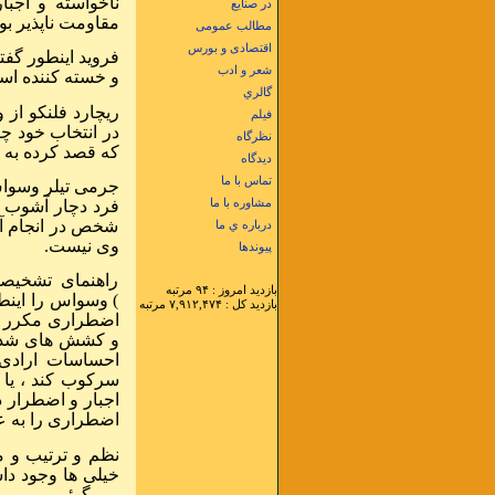
ناخواسته و اجب
در صنایع
مقاومت ناپذیر بو
مطالب عمومی
اقتصادی و بورس
فروید اینطور گفت
شعر و ادب
و خسته کننده است
گالري
ریچارد فلنکو از
فيلم
در انتخاب خود چن
نظرگاه
که قصد کرده به ا
دیدگاه
تماس با ما
جرمی تیلر وسواس 
فرد دچار آشوب م
مشاوره با ما
شخص در انجام آن 
درباره ي ما
وی نیست.
پيوندها
راهنمای تشخیصی
بازديد امروز : ۹۴ مرتبه
) وسواس را اینطو
بازديد کل : ۷,۹۱۲,۴۷۴ مرتبه
اضطراری مکرر می 
و کشش های شدید 
احساسات ارادی 
سرکوب کند ، یا ن
اجبار و اضطرار ذ
اضطراری را به ع
نظم و ترتیب و 
خیلی ها وجود دا
می گوئیم .