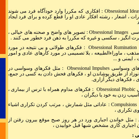
Obsessional Idea
: افکاری که مکررا وارد خودآگاه فرد می شوند
ایده و فکر 
ات ، اشعار ، رشته افکار عادی او را قطع کرده و برای فرد ایجاد
استق
اسی
Obsessional Images
: تصویر های واضح و صحنه های خیالی ،
رت انگیز ، سکسی و غیره که مکررا به ذهن فرد خطور می کنند .
Obsessional Rumination
: فکرهای طولانی و بی نتیجه در مورد
هب ، ماوراءالطبیعه ، بلا تصمیمی در مورد کارهای عادی و امور
 ایمنی و ...
بحران یع
ه های وسواسی
Obsessional Impulses
: مثل فکرهای وسواسی در
وزاد از طریق پوشاندن او ، فکرهای فحش دادن به کسی در جمع،
 ، فکرهای دیگر آزاری.
ی
Obsessional Phobic
: فکرهای مداوم همراه با ترس از بیماری ،
سیب زدن به خود یا دیگران ،
در برخورد با 
Compulsions
: عاداتی مثل شمارش ، مرتب کردن تکراری اشیاء
زمان به
ی تکراری ،
: مثل خواندن اجباری ورد در هر روز صبح موقع بیرون رفتن از
دن اجباری کاری مشخص شبها قبل خوابیدن ،
 :