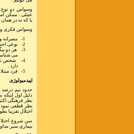
وسواس دو نوع 
عملی . ممکن اس
یا که نه در همان 
وسواس فکری و عم
1-
مصرانه و 
2-
نوعی احس
3-
هر دو بیگ
می شناسد
4-
شخص نسبت
دارد .
5-
فرد مبتل
اپیدمیولوژی
حدود نیم درصد ک
دلیل اول اینکه 
نظر فرهنگی اکثر ا
نظر قطعی نمود ،
اختلال تقریبا بط
سن شروع اختلال 
بیماری سیر مداوم