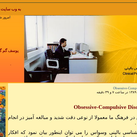
به وب سایت پاکزادیان خوش آمدید welcome to pakzadian.com نقل مط
امروز شنبه 17 مرداد 1405 , t 2026
یوسف گم گشته 
چرخ گردون گر
هیچ زخمی در آ
Obsessive-Compulsive Dis
نکند
 فرهنگ ما معمولا از نوعی دقت شدید و مبالغه آمیز در انجام
.
شناسی بالینی وسواس را می توان اینطور بیان نمود که افکار