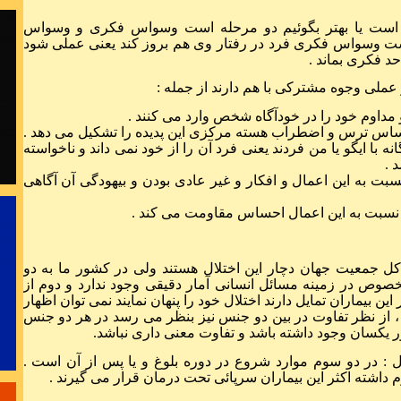
آفت خلاقیت
است یا بهتر بگوئیم دو مرحله است وسواس فکری و وسواس
برای موفق 
ت وسواس فکری فرد در رفتار وی هم بروز کند یعنی عملی شود
.
حد فکری بماند .
لی وجوه مشترکی با هم دارند از جمله :
مداوم خود را در خودآگاه شخص وارد می کنند .
اس ترس و اضطراب هسته مرکزی این پدیده را تشکیل می دهد .
برای حل مشکلا
انه با ایگو یا من فردند یعنی فرد آن را از خود نمی داند و ناخواسته
:
 .
دانائی مان 
 به این اعمال و افکار و غیر عادی بودن و بیهودگی آن آگاهی
ا نسبت به این اعمال احساس مقاومت می کند .
ل جمعیت جهان دچار این اختلال هستند ولی در کشور ما به دو
دست از طلب ند
بخصوص در زمینه مسائل انسانی آمار دقیقی وجود ندارد و دوم از
ین بیماران تمایل دارند اختلال خود را پنهان نمایند نمی توان اظهار
 از نظر تفاوت در بین دو جنس نیز بنظر می رسد در هر دو جنس
ور یکسان وجود داشته باشد و تفاوت معنی داری نباشد.
: در دو سوم موارد شروع در دوره بلوغ و یا پس از آن است .
 داشته اکثر این بیماران سرپائی تحت درمان قرار می گیرند .