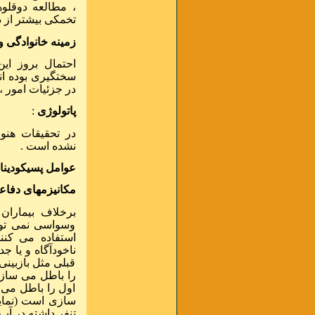
، مطالعه دوقلو
تخمکی بیشتر از 
زمینه خانوادگی و 
احتمال بروز ای
سختگیری بوده ان
در جزئیات امور ،
پاتولوژی
:
در تحقیقات هنو
نشده است .
عوامل پسیکودینا
مکانیزمهای دفاع
برخلاف بیماران 
وسواسی نمی توان
استفاده می کنن
ناخودآگاه و یا 
قبلی مثل بازبینی
را باطل می سازد
اول را باطل می 
سازی است (نمایش
تنفر داشته در آب