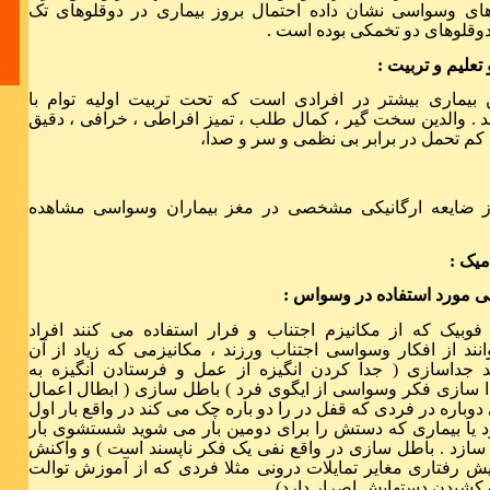
های وسواسی نشان داده احتمال بروز بیماری در دوقلوهای تک
دوقلوهای دو تخمکی بوده است .
تعلیم و تربیت :
ن بیماری بیشتر در افرادی است که تحت تربیت اولیه توام با
د . والدین سخت گیر ، کمال طلب ، تمیز افراطی ، خرافی ، دقیق
 کم تحمل در برابر بی نظمی و سر و صدا،
زندگی سخت
ز ضایعه ارگانیکی مشخصی در مغز بیماران وسواسی مشاهده
میک :
لیاقت الم
ی مورد استفاده در وسواس :
نهراسیم
فوبیک که از مکانیزم اجتناب و فرار استفاده می کنند افراد
ند از افکار وسواسی اجتناب ورزند ، مکانیزمی که زیاد از آن
د جداسازی ( جدا کردن انگیزه از عمل و فرستادن انگیزه به
جدا سازی فکر وسواسی از ایگوی فرد ) باطل سازی ( ابطال اعمال
 دوباره در فردی که قفل در را دو باره چک می کند در واقع بار اول
 یا بیماری که دستش را برای دومین بار می شوید شستشوی بار
سازد . باطل سازی در واقع نفی یک فکر ناپسند است ) و واکنش
 رفتاری مغایر تمایلات درونی مثلا فردی که از آموزش توالت
سه کلمه را 
 کشیدن دستهایش اصرار دارد) .