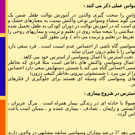
واس عملی ذکر می کنند :
اس را سخت گیری والدین در آموزش توالت طفل ضمن یک
می گوید منشاء وسواس نوعی واکنش نسبت به معیارهای خشک و
ی است که در آموزش توالت در دوران کودکی به طفل تحمیل شده
سلامتی را نتیجه میانه روی در تعلیم و تربیت و بیماریهای روحی را
تفریط در تعلیم و تربیت می داند ). ولی بطور کلی :
« مردان جوا
برای
سواسی گاه ناشی از احساس عدم امنیت است . فرد سعی دارد
انی را با نظم درون جبران نماید .
برای پرو
 تحت استرس با اعمال وسواسی از استرس خود می کاهد .
فران
عمال وسواسی واکنش های دفاعی است مثلا فردی که بخاطر
سی احساس گناه می کند با شستن دستهایش سعی دارد احساس
را از بین ببرد. ( شستشوئی بیرونی بخاطر کثیفی درون)
های وسواسی گاه وسیله ای هستند برای جلوگیری از فکرهای
 .
بیقرار توام و
استرس در شروع بیماری :
ولا با حادثه ای در زندگی بیمار همراه است . مرگ عزیزان ،
بستنی و زایمان ، تصادف ، بیماری عمده و ...ممکن است باعث
مثل عکس رخ م
اس گردد .
بی تو هر لحضه
یک تحقیق نشان می دهد 37 درصد بیماران وسواسی سابقه مشابهی در والدین دارند