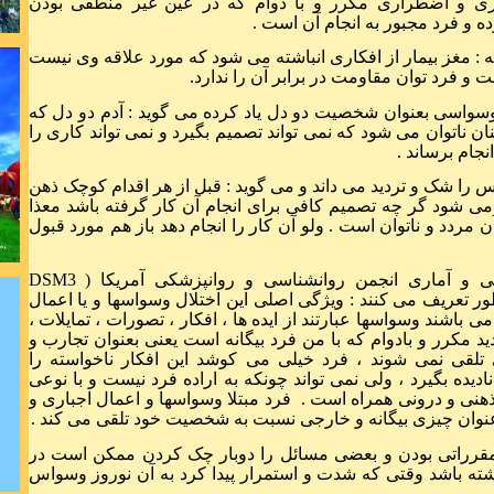
اری و اضطراری مکرر و با دوام که در عین غیر منطقی بودن
شکست خ
ده و فرد مجبور به انجام آن است .
است
ه : مغز بیمار از افکاری انباشته می شود که مورد علاقه وی نیست
 و فرد توان مقاومت در برابر آن را ندارد.
 وسواسی بعنوان شخصیت دو دل یاد کرده می گوید : آدم دو دل که
ان ناتوان می شود که نمی تواند تصمیم بگیرد و نمی تواند کاری را
نجام برساند .
جهان بشریت 
را شک و تردید می داند و می گوید : قبل از هر اقدام کوچک ذهن
ی شود گر چه تصمیم کافی برای انجام آن کار گرفته باشد معذا
مردد و ناتوان است . ولو آن کار را انجام دهد باز هم مورد قبول
 و آماری انجمن روانشناسی و روانپزشکی آمریکا (
DSM3
ر تعریف می کنند : ویژگی اصلی این اختلال وسواسها و یا اعمال
باشند وسواسها عبارتند از ایده ها ، افکار ، تصورات ، تمایلات ،
در ذهن نیاف
مکرر و بادوام که با من فرد بیگانه است یعنی بعنوان تجارب و
تلقی نمی شوند ، فرد خیلی می کوشد این افکار ناخواسته را
ادیده بگیرد ، ولی نمی تواند چونکه به اراده فرد نیست و با نوعی
ای عادت چشم
هنی و درونی همراه است . فرد مبتلا وسواسها و اعمال اجباری و
نوان چیزی بیگانه و خارجی نسبت به شخصیت خود تلقی می کند .
مقرراتی بودن و بعضی مسائل را دوبار چک کردن ممکن است در
شته باشد وقتی که شدت و استمرار پیدا کرد به آن نوروز وسواس