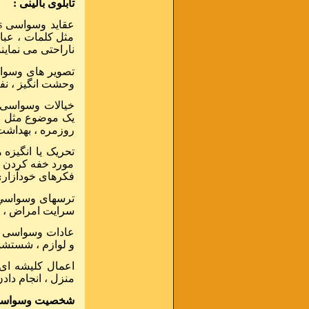
تابلوی بالینی :
عقاید وسواسی
s
مثل کلمات ، عبار
ناراحتی می نمایند
تصویر های وسو
وحشت انگیز ، نف
خیالات وسواسی
یک موضوع مثل مذ
روزمره ، بهداشت ،
تحریک یا انگیز
مورد خفه کردن ن
فکرهای خودآزاری
ترسهای وسواس
سرایت امراض ، آ
عادات وسواسی
و لوازم ، شستشو
اعمال کلیشه ای 
منزل ، انجام دا
شخصیت وسواسی