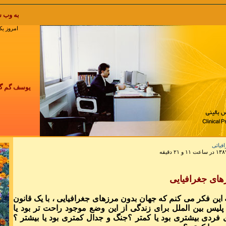
به وب سایت پاکزادیان خوش آمدید kzadian.com
امروز يكشنبه 18 مرداد 1405 , 
یوسف گم گشته 
چرخ گردون گر
فیائی
هیچ زخمی در آ
های جغرافیایی
نکند
این فکر می کنم که جهان بدون مرزهای جغرافیایی ، با یک قانون
 پلیس بین الملل برای زندگی از این وضع موجود راحت تر بود یا
فردی بیشتری بود یا کمتر ؟جنگ و جدال کمتری بود یا بیشتر ؟