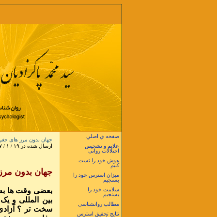
صفحه ي اصلي
جهان بدون مرز های جغرا
علایم و تشخیص
ارسال شده در ۱۹ / ۱ / ۱۳۸۷ در ساعت ۱۱ و ۲۱ دقيقه
اختلالات روانی
هوش خود را تست
کنیم
جهان بدون مرز
میزان استرس خود را
بسنجیم
بعضی وقت ها به 
سلامت خود را
بسنجیم
بین المللی و یک
مطالب روانشناسی
سخت تر ؟ آزادی 
نتایج تحقیق استرس