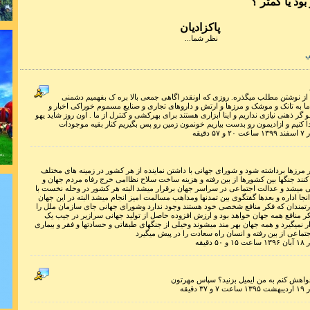
ود یا کمتر ؟
شکست خ
است
پاکزادیان
نظر شما...
ي
 ۱۲ سال از نوشتن مطلب میگذره. روزی که اونقدر اگاهی جمعی بالا بره ک بفهمیم دشمنی
ما به تانک و موشک و مرزها و ارتش و داروهای تجاری و صنایع مسموم خوراکی اخبار و
ر ذهنی نیازی نداریم و اینا ابزاری هستند برای بهرکشی و کنترل از ما . اون روز شاید یهو
جهان بشریت 
 کنیم و ازادیمون رو بدست بیاریم خونمون زمین رو پس بگیریم کنار بقیه موجودات
دقیقه
 مرزها برداشته شود و شورای جهانی با داشتن نماینده از هر کشور در زمینه های مختلف
 کنند جنگها بین کشورها از بین رفته و هزینه ساخت سلاح نظاامی خرج رفاه مردم جهان و
 میشد و عدالت اجتماعی در سراسر جهان برقرار میشد البته هر کشور در وحله نخست با
جا اداره و بعدها گفتگوی بین تمدنها ومداهب مسالمت امیز انجام میشد البته در این جهان
رتمندان که فکر منافع شخصی خود هستند وجود ندارد وشورای جهانی جای سازمان ملل را
در ذهن نیاف
کر منافع همه جهان خواهد بود و ارزش افزوده حاصل از تولید جهانی سرازیر در جیب یک
نمیگیرد و همه جهان بهر مند میشوند وخیلی از جنگهای طبقاتی و حسادتها و فقر و بیماری
ماعی از بین رفته و انسان راه سعادت را در پیش میگیرد
دقیقه
ای عادت چشم
واهش کنم به من ایمیل بزنید؟ سپاس مهرتون
دقیقه