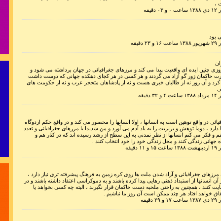
 ،
دقیقه
 بود
دقیقه
ان
« مردان جوا
وزی چنین ایده ای واقعیت پیدا می کند و مرزهای جغرافیائی در جهان برداشته می شود و
سارت حاکمان زور گو آزاد می گردند و هر کسی در هر کجای دهکده جهانی که دوست داشت
برای
کرد و آن روز نه از طالبان خبری هست و نه از پادشاهان متحجر عرب و نه از حکومت های
ی
برای پرو
دقیقه
فران
ائی در واقع توهین است به انسانها ، اولا انسانها را محصور می کند و در واقع حکم اردوگاه
ا دارد ، دوما توهش و بربریت را به یاد آدم می آورد و من شدیدا با مرزهای جغرافیائی و تعدد
 و فکر می کنم انسانها از نظر تمدنی به این سطح از رشد رسیده اند که در کنار هم و
هانی زندگی کنند و محل زندگی خود را خود انتخاب کنند .
 دقیقه
بیقرار توام و
رزهای جغرافیائی و آزاد شدن ملت ها روی کره زمین به فرهنگ پیشرفته تری نیاز دارد ،
آن انسانها از استبداد ذهنی رهایی پیدا کرده باشند و به دموکراسی اعتقاد داشته باشند و در
مثل عکس رخ م
یت کنند ، همچنین به راحتی ملحبه دست حاکمان قرار نگیرند ، البته چه کسی بخواهد یا
فاق خواهد افتاد هر چند ممکن است آن روز ما نباشیم .
دقیقه
بی تو هر لحضه