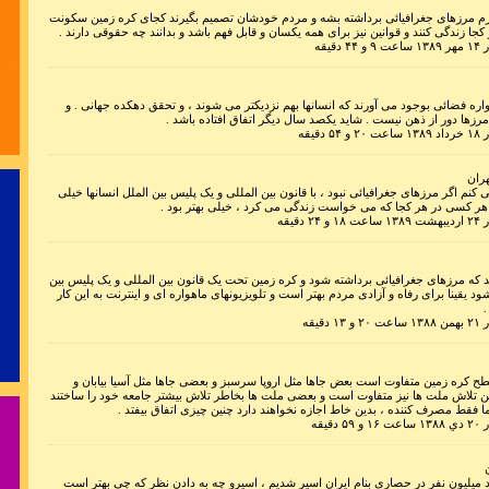
 مرزهای جغرافیائی برداشته بشه و مردم خودشان تصمیم بگیرند کجای کره زمین سکونت
رسید مژده که 
 کجا زندگی کنند و قوانین نیز برای همه یکسان و قابل فهم باشد و بدانند چه حقوقی دارند .
دقیقه
واره فضائی بوجود می آورند که انسانها بهم نزدیکتر می شوند ، و تحقق دهکده جهانی . و
زها دور از ذهن نیست . شاید یکصد سال دیگر اتفاق افتاده باشد .
دقیقه
در مشورت هم
هران
کنم اگر مرزهای جغرافیائی نبود ، با قانون بین المللی و یک پلیس بین الملل انسانها خیلی
، هر کسی در هر کجا که می خواست زندگی می کرد ، خیلی بهتر بود .
 دقیقه
که مرزهای جغرافیائی برداشته شود و کره زمین تحت یک قانون بین المللی و یک پلیس بین
سینه از آتش د
ود یقینا برای رفاه و آزادی مردم بهتر است و تلویزیونهای ماهواره ای و اینترنت به این کار
.
دقیقه
تنم از واسطه
ح کره زمین متفاوت است بعض جاها مثل اروپا سرسبز و بعضی جاها مثل آسیا بیابان و
تلاش ملت ها نیز متفاوت است و بعضی ملت ها بخاطر تلاش بیشتر جامعه خود را ساختند
 فقط مصرف کننده ، بدین خاط اجازه نخواهند دارد چنین چیزی اتفاق بیفتد .
دقیقه
اد میلیون نفر در حصاری بنام ایران اسیر شدیم ، اسیرو چه به دادن نظر که چی بهتر است
دور اندیشی