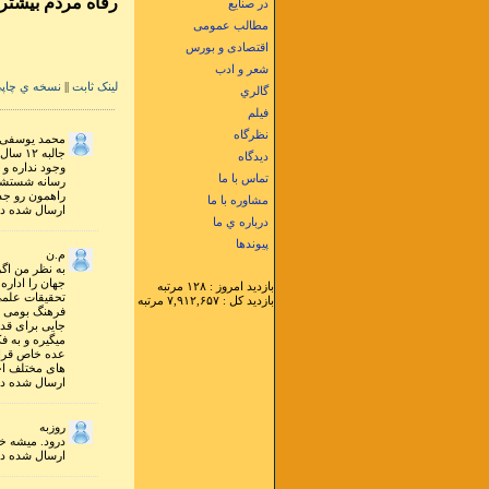
رفاه مردم بیشتر ب
در صنایع
مطالب عمومی
اقتصادی و بورس
شعر و ادب
لينک ثابت
||
نسخه ي چاپ
گالري
فيلم
نظرگاه
محمد یوسفی
جالبه
دیدگاه
وجود نداره و 
تماس با ما
رسانه شستشو گ
راهمون رو جدا
مشاوره با ما
ارسال شده در ۷ اسفند ۱۳۹۹ ساعت ۲۰ و ۵۷ 
درباره ي ما
پيوندها
م.ن
به نظر من اگر
جهان را اداره
بازديد امروز : ۱۲۸ مرتبه
تحقیقات علمی
بازديد کل : ۷,۹۱۲,۶۵۷ مرتبه
فرهنگ بومی ان
جایی برای قد
میگیره و به ف
عده خاص قرار 
های مختلف اجت
ارسال شده در ۱۸ آبان ۱۳۹۶ ساعت ۱۵ و ۵۰ 
روزبه
درود. میشه خ
ارسال شده در ۱۹ ارديبهشت ۱۳۹۵ ساعت ۷ و ۳۷ 