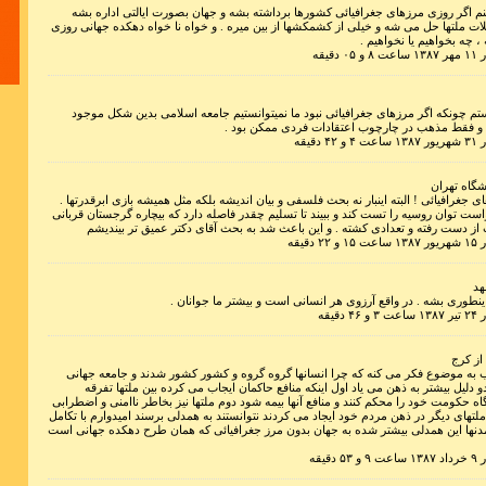
م اگر روزی مرزهای جغرافیائی کشورها برداشته بشه و جهان بصورت ایالتی اداره بشه
ت ملتها حل می شه و خیلی از کشمکشها از بین میره . و خواه نا خواه دهکده جهانی روزی
، چه بخواهیم یا نخواهیم .
دقیقه
تم چونکه اگر مرزهای جغرافیائی نبود ما نمیتوانستیم جامعه اسلامی بدین شکل موجود
. و فقط مذهب در چارچوب اعتقادات فردی ممکن بود .
دقیقه
زندگی سخت
نشگاه تهران
ی جغرافیائی ! البته اینبار نه بحث فلسفی و بیان اندیشه بلکه مثل همیشه بازی ابرقدرتها .
ست توان روسیه را تست کند و ببیند تا تسلیم چقدر فاصله دارد که بیچاره گرجستان قربانی
ت از دست رفته و تعدادی کشته . و این باعث شد به بحث آقای دکتر عمیق تر بیندیشم
دقیقه
هد
لیاقت الم
ینطوری بشه . در واقع آرزوی هر انسانی است و بیشتر ما جوانان .
نهراسیم
دقیقه
از کرج
 به موضوع فکر می کنه که چرا انسانها گروه گروه و کشور کشور شدند و جامعه جهانی
 دلیل بیشتر به ذهن می یاد اول اینکه منافع حاکمان ایجاب می کرده بین ملتها تفرقه
ایگاه حکومت خود را محکم کنند و منافع آنها بیمه شود دوم ملتها نیز بخاطر ناامنی و اضطرابی
ملتهای دیگر در ذهن مردم خود ایجاد می کردند نتوانستند به همدلی برسند امیدوارم با تکامل
مدنها این همدلی بیشتر شده به جهان بدون مرز جغرافیائی که همان طرح دهکده جهانی است
دقیقه
سه کلمه را 