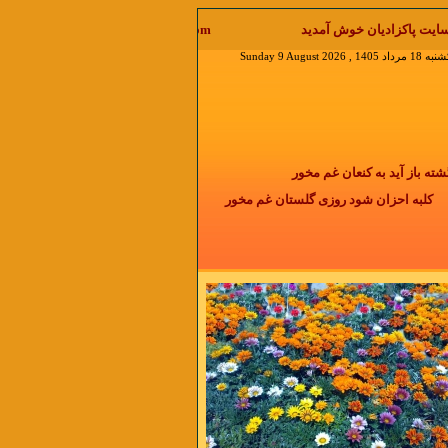
welcome to pa نقل مطلب با ذکر منابع آزاد است جواب ایمیل را در منوی دیدگاه بخوانید
Sunday 9 August 2026
باز آید به کنعان غم مخور
کلبه احزان شود روزی گلستان غم مخور
 دو روزی بر مراد ما نگشت
دائما یکسان نباشد حال دوران غم مخور
دمی نیست که با گذشت زمان التیام پیدا