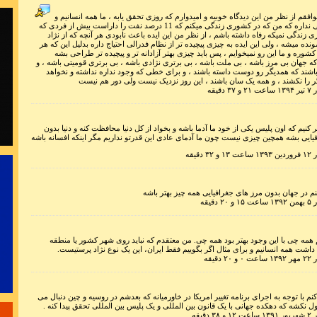
آفت خلاقیت
موافقم از نظر من این دیدگاه خوبیه و امیدوارم که روزی تحقق یابه ، ما همه انسانیم و
برابریم و دلیلی نداره که من که در کشوری زندگی میکنم که 11 درصد نفت را داراست بیش از فردی که
برای موفق 
 زندگی نمیکه رفاه داشته باشم ، از نظر من این ایده باعث نابودی هر آنچه که از نژاد
.
نده میشه ، ولی این ایده به چیزی پیچیده تر از نظام فدرالی احتیاج داره بدلیل این که هر
کشوره و ما این رو نمیخوایم ، پس باید چیزی بهتر آزادانه تر و پیچیده تر طراحی بشه
که جهان بی مرز باشه ، بی ملت باشه ، بی برتری نژادی باشه ، بی برتری قومیتی باشه ، و
شند که همدیگر رو دوست داسته باشند ، و برای خطی که وجود نداره نداشته و نخواهد
 را نکشند ، و همه یک سان باشند ، این روز نزدیک نیست ولی دور هم نیست
دقیقه
برای حل مشکلا
:
ر کنیم که اون پلیس یکی از خود ما آدما باشه و بخواد از کل دنیا محافظت کنه و دنیا بدون
یایی بشه همچین چیزی نیست چون ما آدمای عادی این قدرتو نداریم مگر اینکه افسانه باشه
دانائی مان 
دقیقه
 در جهان بدون مرز های جغرافیایی همه چیز بهتر باشه
دقیقه
دست از طلب ند
همه چی با این وجود بهتر بود همه چی. من معتقدم که نباید روی شهر کشور یا منطقه
شت همه انسانیم و برای مثال اگر بگوییم فقط ایران، این یک نوع نژاد پرستیست.
دقیقه
نم با توجه به اجرای برنامه تغییر امریکا در خاورمیانه که بعدشم در روسیه و چین دنبال می
نکشه که دهکده جهانی با یک قانون بین المللی و یک پلیس بین المللی تحقق پیدا کنه .
دقیقه