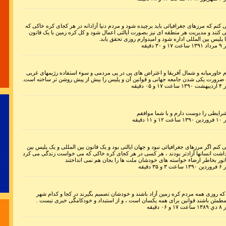
ایده و فکر 
 کنم که مرزهای جغرافیائی باید برچیده شود و مردم دنیا آزادانه در هر کجای کره خاکی که
 کنند و مدیریت هر منطقه ای نیز بصورت ایالتی اعمال شود و کل کره زمین با یک قانون
استق
با پلیس بین المللی اداره شود و امیدوارم روزی تحقق یابد.
دقیقه
خاورمیانه و شمال آفریقا و اعتراض های پی در پی مردمی و سوء استفاده رژیمهای غربی
 ضرورت یکی شدن جامعه جهانی و قوانین آن و پلیس را بیش از پیش روشن تر ساخته است.
دقیقه
بحران یع
رایطی را دوست دارم و با شما موافقم
دقیقه
کنم اگر مرزهای جغرافیائی نبود و جهان ایالتی بود و یک قانون بین المللی و یک پلیس بین
داشت انسانها آزادتر بودند ، هر کسی در هر کجای کره خاکی که می خواست زندگی می کرد
اتور بخاطر ارضاء خواسته های خودشان ملت ها را بجان هم نمی انداختند
دقیقه
در برخورد با 
زمان به
ه روزی همه مردم کره زمین آزاد باشند و خودشان تصمیم بگیرند در کجا و کدام شهر
مطمئن باشند قوانین برای همه یکسان است ، و از استبداد و خودکامگی خبری نیست .
دقیقه