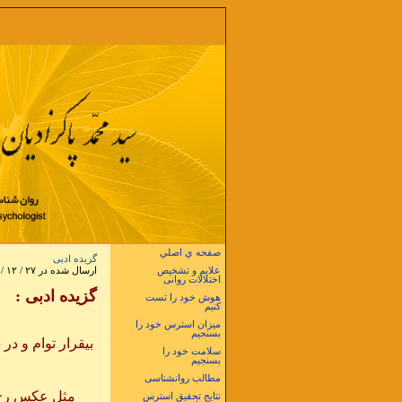
صفحه ي اصلي
گزیده ادبی
علایم و تشخیص
ارسال شده در ۲۷ / ۱۲ / ۱۳۸۷ در ساعت ۱۹ و ۱۳ دقيقه
اختلالات روانی
گزیده ادبی :
هوش خود را تست
کنیم
میزان استرس خود را
بسنجیم
بیقرار توام و در
سلامت خود را
بسنجیم
آه بی تا
مطالب روانشناسی
مثل عکس رخ مهت
نتایج تحقیق استرس