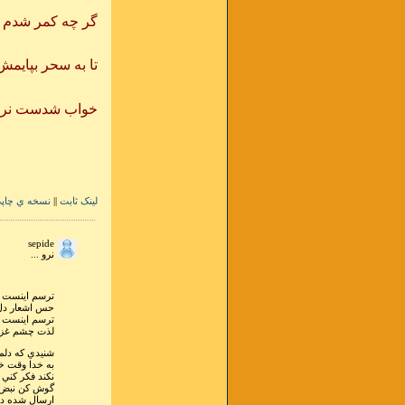
تا ز رخم 
گر چه كمر شدم 
زير و زبر
تا به سحر بپايم
بند قبا گ
خواب شدست نرگ
كرد سفر ب
لينک ثابت
||
نسخه ي چاپ
sepide
نرو ...
ترسم اينست كه
حس اشعار دل ا
ترسم اينست 
لذت چشم غزلخ
شنيدي كه دلم
به خدا وقت خ
نكند فكر كني
گوش كن نبض 
ارسال شده در ۱۴ ارديبهشت ۱۳۹۰ ساعت ۸ و ۴۳ 