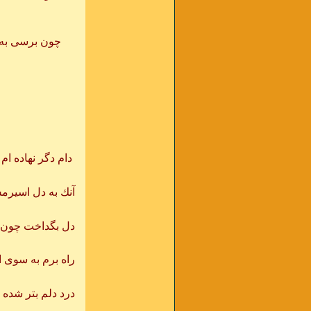
چون برسی به ک
دام دگر نهاده ام
آنك بجست 
آنك به دل اسيرم
گر چه گذش
دل بگداخت چون 
باز روان ش
راه برم به سوى 
چون برسم 
درد دلم بتر شده