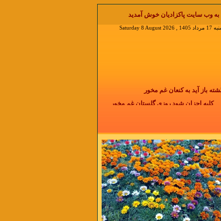
ش آمدید welcome to pakzadian.com نقل مطلب با ذکر منابع آزاد است جواب ایمیل را در منوی دیدگاه بخوانید
Saturday 8 Augus
باز آید به کنعان غم مخور
کلبه احزان شود روزی گلستان غم مخور
 دو روزی بر مراد ما نگشت
دائما یکسان نباشد حال دوران غم مخور
دمی نیست که با گذشت زمان التیام پیدا