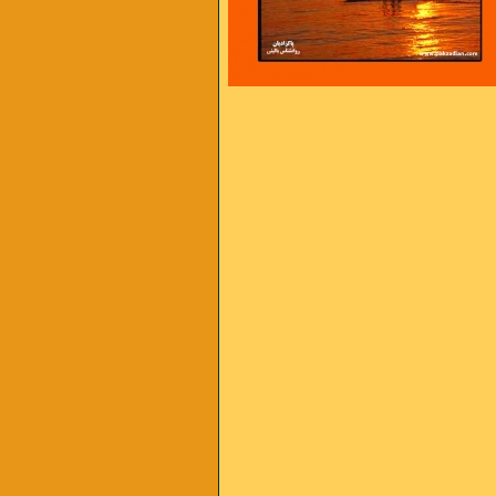
مثل شهری که به روی گسل زلزله هاست
 است ، و من از آن سخت تر
اس شدن را داریم از فشارهای سخت