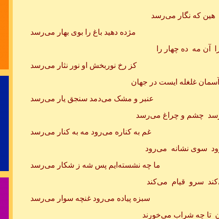
رسید مژده که 
هین که نگار می‌رسد
مژده دهید باغ را بوی بهار می‌رسد
 آن مه ده چهار را
کز رخ نوربخش او نور نثار می‌رسد
در مشورت هم
ن غلغله ایست در جهان
عنبر و مشک می‌دمد سنجق یار می‌رسد
سد چشم و چراغ می‌رسد
غم به کناره می‌رود مه به کنار می‌رسد
سینه از آتش د
ود سوی نشانه می‌رود
تنم از واسطه
ما چه نشسته‌ایم پس شه ز شکار می‌رسد
د سرو قیام می‌کند
سبزه پیاده می‌رود غنچه سوار می‌رسد
تا چه شراب می‌خورند