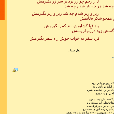
چو زر برد بر سر زر بگيرمش
چه شد هر چه بتر شدم چه شد
 شدم چه شد زير و زبر بگيرمش
ش همچو شكر بخايمش
شايمش بند كمر بگيرمش
سش زود درآيم از پسش
زندگی سخت
ه خواب خوش راه سفر بگيرمش
نظر شما...
ي
لیاقت الم
نهراسیم
 پاييز تو يادم برود
نگيز تو يادم برود
كه باراني چشمت نشوم
يز تو يادم برود
 گفت بمان ايست نرو
داحافظي ات نيست نرو
 در دل من مهر تو نيست
دلم زمزمه اش چيست نرو
دقیقه