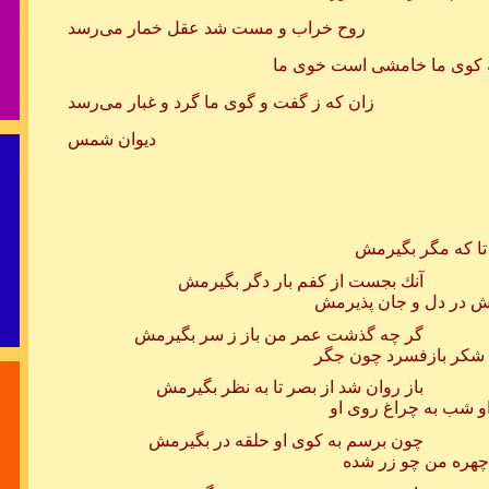
دور اندیشی
روح خراب و مست شد عقل خمار می‌رسد
وی ما خامشی است خوی ما
زان که ز گفت و گوی ما گرد و غبار می‌رسد
دیوان شمس
« مردان جوا
برای
برای پرو
فران
 تا كه مگر بگيرمش
از كفم بار دگر بگيرمش
ش در دل و جان پذيرمش
ت عمر من باز ز سر بگيرمش
شكر بازفسرد چون جگر
بیقرار توام و
د از بصر تا به نظر بگيرمش
او شب به چراغ روى او
مثل عکس رخ م
به كوى او حلقه در بگيرمش
 چهره من چو زر شده
بی تو هر لحضه