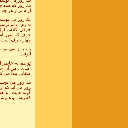
يك روز مي بوسمت 
يك
روز كه همه ج
آرام
تر از هر چه 
يك روز مي بوسم
ندارم ! دلم ترسي
حرفي كلاس اول 
حرف كه سهل است 
چهار حرف است ، 
يك روز مي بوس
آنوقت
تو هم به خاطر ا
آمدي ، من آن جا
صفايي پيدا مي كند
يك روز مي بوسم
روز
مي آيد كه از
گونه
هايت ، و بع
كه
پيش تو هميشه