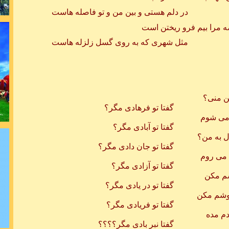
تی و بین من و تو فاصله هاست
شکست خ
است
مرا بیم فرو ریختن است
 که به روی گسل زلزله هاست
جهان بشریت 
 منی؟
و فرهادی مگر؟
ی شوم
و آبادی مگر؟
 به من؟
 جان دادی مگر؟
می روم
در ذهن نیاف
و آزادی مگر؟
 مکن
 در يادی مگر؟
ای عادت چشم
شم مکن
و فريادی مگر؟
م مده
ر بادی مگر؟؟؟؟