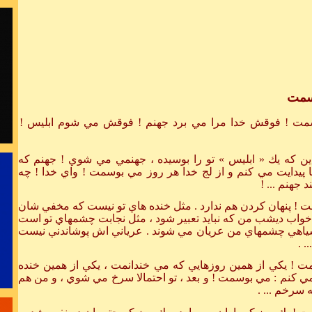
آفت خلاقیت
برای موفق 
.
سمت
مت ! فوقش خدا مرا مي برد جهنم ! فوقش مي شوم ابليس !
برای حل مشکلا
:
دانائی مان 
ين كه يك « ابليس » تو را بوسيده ، جهنمي مي شوي ! جهنم كه
 پيدايت مي كنم و از لج خدا هر روز مي بوسمت ! واي خدا ! چه
 جهنم ... !
 ! پنهان كردن هم ندارد . مثل خنده
هاي تو نيست كه مخفي شان
 خواب ديشب من كه نبايد تعبير شود
، مثل نجابت چشمهاي تو است
دست از طلب ند
سياهي چشمهاي من عريان مي
شوند . عرياني اش پوشاندني نيست
. .
 ! يكي از همين روزهايي كه مي خندانمت ، يكي از همين خنده
 مي كنم : مي بوسمت ! و بعد ، تو احتمالا سرخ مي شوي ، و من
هم
سرخم ... .