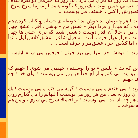
! يك روز كه باران مي بارد ، يك روز كه چترمان دو نفره شده ،
ا حسابي خيس است ، يك روز كه گونه هايت از سرما سرخ سرخ ،
تصورش را كني ، آهسته ، مي بوسمت ... .
ایده و فکر 
ت ! هر چه پيش آيد خوش آيد ! حوصله ي حساب و كتاب كردن هم
استق
ده ، كه مبادا از فردا ديگر « عشق من » نباشي . آخر ، عشق چهار
من ، حالا آن قدر دوست داشتني شده كه براي خيلي ها چهار
، هزار هزار حرف باشد . به قول شاعر : عشق كلاس اول ، تنها
اما كلاس آخر ، عشق هزار حرف است ... .
مت ! فوقش خدا مرا مي برد جهنم ! فوقش مي شوم ابليس !
بحران یع
ين كه يك « ابليس » تو را بوسيده ، جهنمي مي شوي ! جهنم كه
 پيدايت مي كنم و از لج خدا هر روز مي بوسمت ! واي خدا ! چه
 جهنم ... !
ت ! مي خندم و مي بوسمت ! گريه مي كنم و مي بوسمت ! يك
 آن روز به بعد ، من هر روز مي بوسمت ! لبهايم را مي گذارم روي
د هر چه بادا باد : مي بوسمت ! تو احتمالا سرخ مي شوي ، و من هم
 سرخم ...
در برخورد با 
زمان به