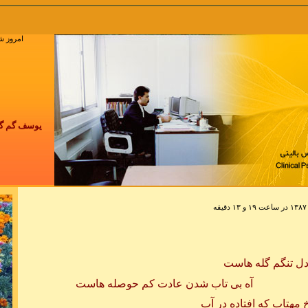
به وب سایت پاکزادیان خو
امروز شنبه 17 مرداد 1405 , t 2026
یوسف گم گشته 
چرخ گردون گر
هیچ زخمی در آ
نکند
 دل تنگم گله هاست
ب شدن عادت کم حوصله هاست
اب که افتاده در آب